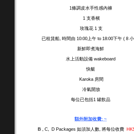
1條調皮水手性感內褲
1 支香檳
玫瑰花 1 支
已租賃船, 時間由 10:00上午 to 18:00下午 ( 8 
新鮮即煮海鮮
水上活動設備 wakeboard
快艇
Karoka 房間
冷氣開放
每位已包括1 罐飲品
額外附加收費: ~
B
, C, D Packages 如須加人數, 將每位收費
HK$