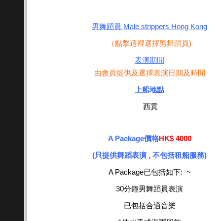
男舞蹈員 Male strippers Hong Kong
（
點擊這裡
選擇
男舞蹈員
)
表演期間
由會員提供
及
選擇表演日期及時間
上船地點
西貢
A Package價格
HK$ 4000
(只提供舞蹈表演 , 不包括租船服務)
A Package已包括如下:
~
30分鐘男舞蹈員表演
已包括合
適
音樂