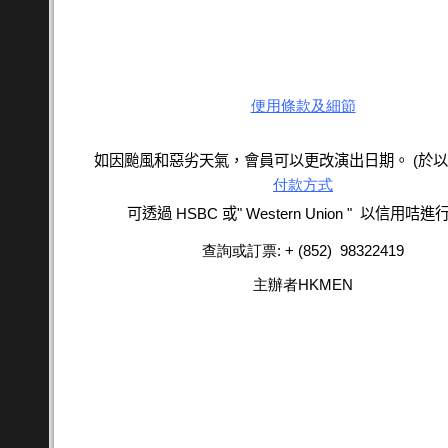
便用條款及細節
如因
颱風和
惡劣天氣
，會員可以更改
演出日期
。
(於
付款方式
可透過 HSBC 或" Western Union " 以信用咭
查詢或訂票
:
+
(852
)
98322419
主辦者
HKMEN