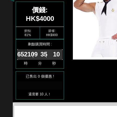
價錢:
HK$4000
折扣:
節省:
81%
HK$900
剩餘購買時間 :
652109
35
10
時 分 秒
已售出 0 個優惠 !
還需要 10 人！